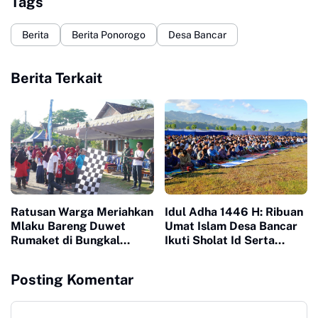
Tags
Berita
Berita Ponorogo
Desa Bancar
Berita Terkait
Ratusan Warga Meriahkan
Idul Adha 1446 H: Ribuan
Mlaku Bareng Duwet
Umat Islam Desa Bancar
Rumaket di Bungkal
Ikuti Sholat Id Serta
Ponorogo
Sembelih 21 Sapi dan 96
Kambing
Posting Komentar